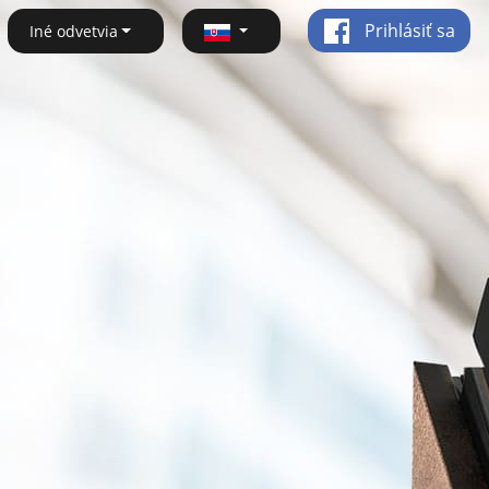
Prihlásiť sa
Iné odvetvia