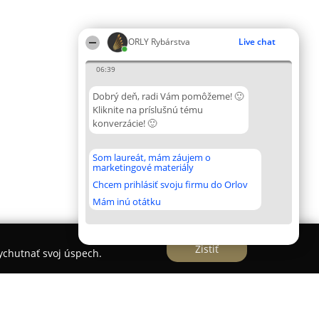
ORLY Rybárstva
Live chat
06:39
Dobrý deň, radi Vám pomôžeme! 🙂
Kliknite na príslušnú tému
konverzácie! 🙂
Som laureát, mám záujem o
marketingové materiály
Chcem prihlásiť svoju firmu do Orlov
Mám inú otátku
Zistiť
vychutnať svoj úspech.