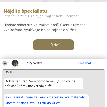
Nájdite špecialistu
Rebríček združuje tých najlepších v odbore
Hľadáte odborníka vo svojom okolí? Skontrolujte náš
vyhľadávač. Využívajte len tie najlepšie služby.
Hľadať
ORLY Rybárstva
Live chat
19:51
Organizátor hodnotenia
Hodnotenie
Kontakt
Dobrý deň, radi Vám pomôžeme! 🙂 Kliknite na
Bright Side Solutions sp. z o.
Laureáti
Kontakt
príslušnú tému konverzácie! 🙂
o. sp. k.
Lista
ul. Ruska 22
wszystkich
Wrocław 50-079
Laureatów
Som laureát, mám záujem o marketingové materiály
KRS 0000749100 | Regon
Podmienky
381313360 | NIP 8943132676
Obchodné
Chcem prihlásiť svoju firmu do Orlov
+48 508 492 400
podmienky