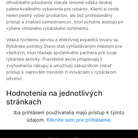
dlhodobého pôsobenia získala renomé vďaka širokej
palete kvalitného vybavenia pre rybárov. Klienti si cenia
nielen pestrý výber produktov, ale tiež profesionálny
prístup a znalosti zamestnancov, ktorí ochotne asistujú pri
výbere vhodného rybárskeho sortimentu.
Vďaka rýchlemu servisu a efektívnej expedícii tovaru sa
Rybárske potreby Stano stali vyhľadávaným miestom pre
všetkých, ktorí hľadajú spoľahlivého partnera pre svoje
rybárske aktivity. Pravidelné akcie prispievajú k
zvýhodneniu nákupu a umožňujú zákazníkom získať
prístup k najnovším trendom či inováciám v rybárskom
odvetví.
Hodnotenia na jednotlivých
stránkach
Iba prihlásení používatelia majú prístup k týmto
údajom.
Kliknite sem pre prihlásenie.