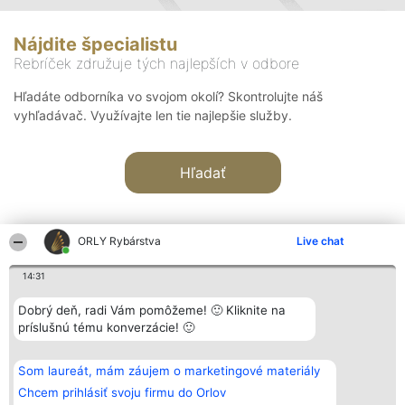
Nájdite špecialistu
Rebríček združuje tých najlepších v odbore
Hľadáte odborníka vo svojom okolí? Skontrolujte náš
vyhľadávač. Využívajte len tie najlepšie služby.
Hľadať
ORLY Rybárstva
Live chat
14:31
Organizátor hodnotenia
Hodnotenie
Kontakt
Dobrý deň, radi Vám pomôžeme! 🙂 Kliknite na
Bright Side Solutions sp. z o.
Laureáti
Kontakt
príslušnú tému konverzácie! 🙂
o. sp. k.
Lista
ul. Ruska 22
wszystkich
Wrocław 50-079
Laureatów
Som laureát, mám záujem o marketingové materiály
KRS 0000749100 | Regon
Podmienky
381313360 | NIP 8943132676
Obchodné
Chcem prihlásiť svoju firmu do Orlov
+48 508 492 400
podmienky