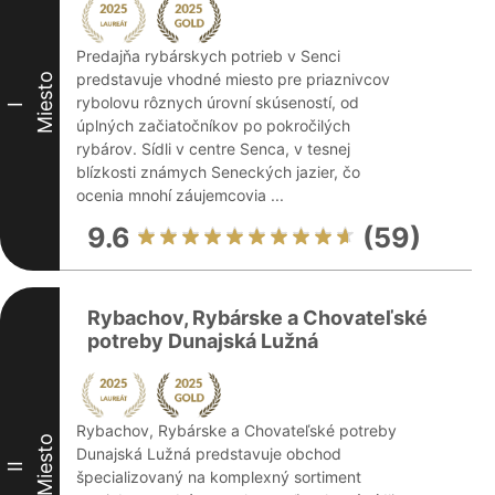
Predajňa rybárskych potrieb v Senci
predstavuje vhodné miesto pre priaznivcov
Miesto
rybolovu rôznych úrovní skúseností, od
I
úplných začiatočníkov po pokročilých
rybárov. Sídli v centre Senca, v tesnej
blízkosti známych Seneckých jazier, čo
ocenia mnohí záujemcovia ...
9.6
(59)
Rybachov, Rybárske a Chovateľské
potreby Dunajská Lužná
Rybachov, Rybárske a Chovateľské potreby
Miesto
Dunajská Lužná predstavuje obchod
II
špecializovaný na komplexný sortiment