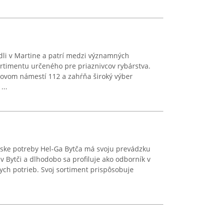
dli v Martine a patrí medzi významných
rtimentu určeného pre priaznivcov rybárstva.
ovom námestí 112 a zahŕňa široký výber
...
rske potreby Hel-Ga Bytča má svoju prevádzku
 Bytči a dlhodobo sa profiluje ako odborník v
kych potrieb. Svoj sortiment prispôsobuje