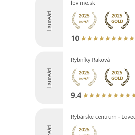
lovime.sk
Laureáti
10
Rybníky Raková
Laureáti
9.4
Rybárske centrum - Lovec
Laureáti