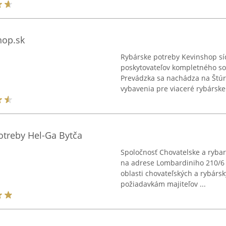
hop.sk
Rybárske potreby Kevinshop sí
poskytovateľov kompletného so
Prevádzka sa nachádza na Štúr
vybavenia pre viaceré rybárske 
otreby Hel-Ga Bytča
Spoločnosť Chovatelske a ryba
na adrese Lombardiniho 210/6 v
oblasti chovateľských a rybárs
požiadavkám majiteľov ...