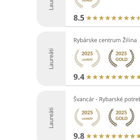
8.5
Rybárske centrum Žilina
Laureáti
9.4
Švancár - Rybarské potre
Laureáti
9.8