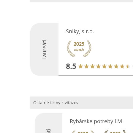
Sniky, s.r.o.
Laureáti
8.5
Ostatné firmy z viťazov
Rybárske potreby LM