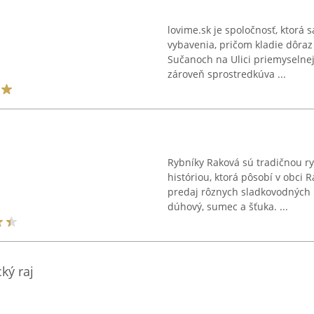
lovime.sk je spoločnosť, ktorá 
vybavenia, pričom kladie dôraz 
Sučanoch na Ulici priemyselne
zároveň sprostredkúva ...
Rybníky Raková sú tradičnou ry
históriou, ktorá pôsobí v obci 
predaj rôznych sladkovodných r
dúhový, sumec a šťuka. ...
ký raj