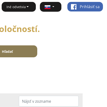
Prihlásiť sa
Iné odvetvia
oločností.
Hľadať