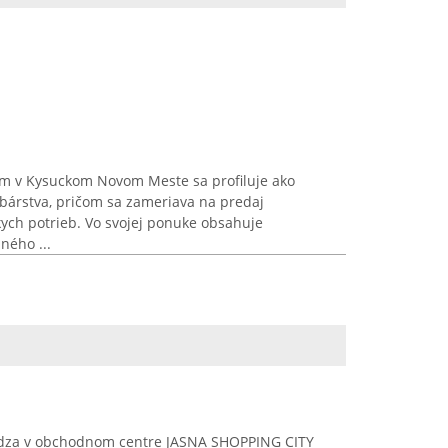
dlom v Kysuckom Novom Meste sa profiluje ako
ybárstva, pričom sa zameriava na predaj
ych potrieb. Vo svojej ponuke obsahuje
ného ...
ádza v obchodnom centre JASNA SHOPPING CITY