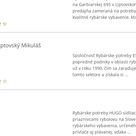
na Garbiarskej 695 v Liptovsko
predajňa zameraná na potreby 
kvalitné rybárske vybavenie, kto
iptovský Mikuláš
Spoločnosť Rybárske potreby E
popredné podniky v oblasti ryb
už v roku 1990, čím sa zaraďuj
tomto sektore a získala si ...
Rybárske potreby HUGO sídlia
priaznivcami rybolovu na Slov
rybárskeho vybavenia, určenéh
prívlače aj plávanej, vďaka ...