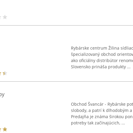
Rybárske centrum Žilina sídliac
špecializovaný obchod oriento
ako oficiálny distribútor reno
Slovensko prináša produkty ...
by
Obchod Švancár - Rybárske pot
slobody, a patrí k dlhodobým a
Predajňa je známa širokou pon
potreby tak začínajúcich, ...