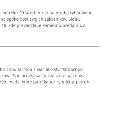
sa od roku 2014 orientuje na predaj rybárskeho
na spokojnosť svojich zákazníkov. Sídli v
j 18, kde prevádzkuje kamennú predajňu, a
bničnou farmou s viac ako štvrťstoročnou
Raková. Spoločnosť sa špecializuje na chov a
ýb, medzi ktoré patrí kapor rybničný, pstruh