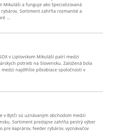
m Mikuláši a funguje ako špecializovaná
rybárov. Sortiment zahŕňa rozmanité a
ré ...
SOX v Liptovskom Mikuláši patrí medzi
árskych potrieb na Slovensku. Založená bola
e medzi najdlhšie pôsobiace spoločnosti v
ce v Bytči sú uznávaným obchodom medzi
ensku. Sortiment predajne zahŕňa pestrý výber
o pre kaprárov, feeder rybárov, vyznávačov