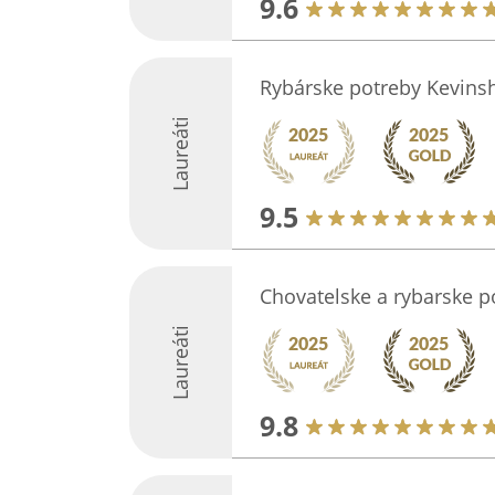
9.6
Rybárske potreby Kevins
Laureáti
9.5
Chovatelske a rybarske p
Laureáti
9.8