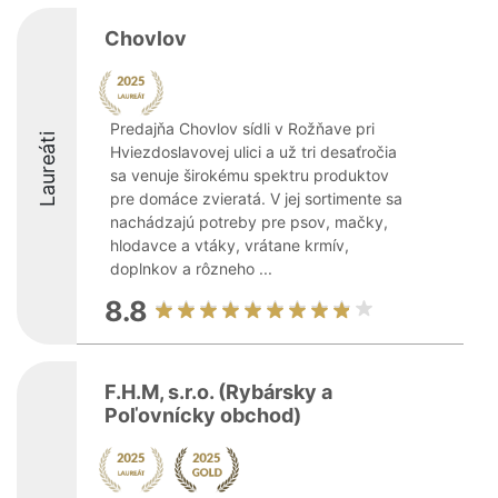
Chovlov
Predajňa Chovlov sídli v Rožňave pri
Laureáti
Hviezdoslavovej ulici a už tri desaťročia
sa venuje širokému spektru produktov
pre domáce zvieratá. V jej sortimente sa
nachádzajú potreby pre psov, mačky,
hlodavce a vtáky, vrátane krmív,
doplnkov a rôzneho ...
8.8
F.H.M, s.r.o. (Rybársky a
Poľovnícky obchod)