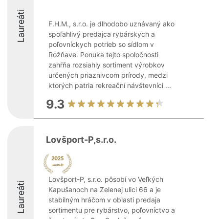
Laureáti
F.H.M., s.r.o. je dlhodobo uznávaný ako
spoľahlivý predajca rybárskych a
poľovníckych potrieb so sídlom v
Rožňave. Ponuka tejto spoločnosti
zahŕňa rozsiahly sortiment výrobkov
určených priaznivcom prírody, medzi
ktorých patria rekreační návštevníci ...
9.3
Lovšport-P,s.r.o.
Lovšport-P, s.r.o. pôsobí vo Veľkých
Laureáti
Kapušanoch na Zelenej ulici 66 a je
stabilným hráčom v oblasti predaja
sortimentu pre rybárstvo, poľovníctvo a