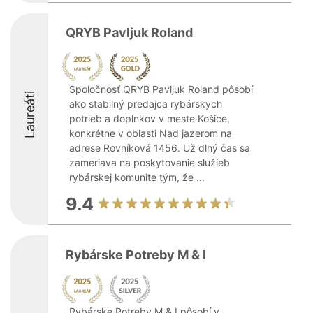
QRYB Pavljuk Roland
Spoločnosť QRYB Pavljuk Roland pôsobí
Laureáti
ako stabilný predajca rybárskych
potrieb a doplnkov v meste Košice,
konkrétne v oblasti Nad jazerom na
adrese Rovníková 1456. Už dlhý čas sa
zameriava na poskytovanie služieb
rybárskej komunite tým, že ...
9.4
Rybárske Potreby M & I
Rybárske Potreby M & I pôsobí v