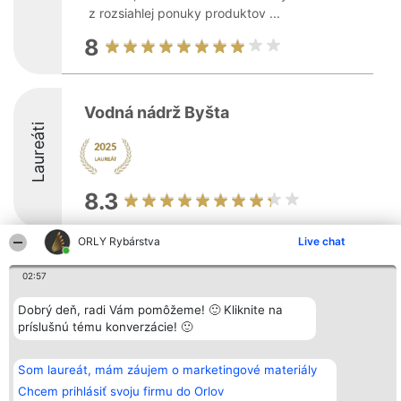
z rozsiahlej ponuky produktov ...
8
Vodná nádrž Byšta
Laureáti
8.3
ORLY Rybárstva
Live chat
Organizátor hodnotenia
Hodnotenie
Kontakt
02:57
Bright Side Solutions sp. z o.
Laureáti
Kontakt
o. sp. k.
Lista
ul. Ruska 22
wszystkich
Dobrý deň, radi Vám pomôžeme! 🙂 Kliknite na
Wrocław 50-079
Laureatów
príslušnú tému konverzácie! 🙂
KRS 0000749100 | Regon
Podmienky
381313360 | NIP 8943132676
Obchodné
+48 508 492 400
podmienky
Som laureát, mám záujem o marketingové materiály
Zásady
ochrany
Chcem prihlásiť svoju firmu do Orlov
osobných